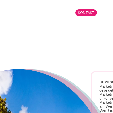
KONTAKT
Du wills
Marketi
gelandet
Marketin
unkonven
Marketi
am Werb
Damit is