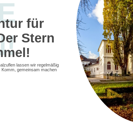
E
tur für
N!
Der Stern
mmel!
Salzuflen lassen wir regelmäßig
ren. Komm, gemeinsam machen