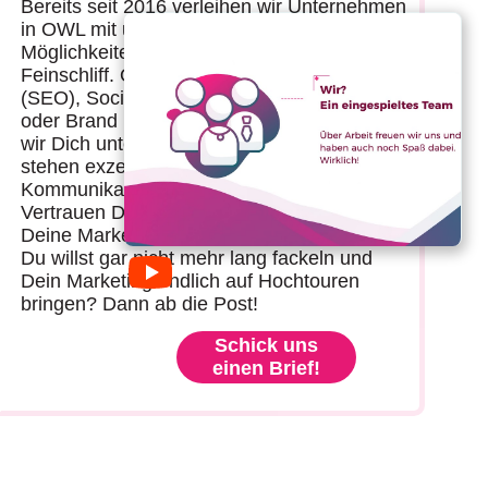
Bereits seit 2016 verleihen wir Unternehmen
in OWL mit unseren breitaufgestellten
Möglichkeiten den entscheidenden
Feinschliff. Ob Suchmaschinenoptimierung
(SEO), Social Media, Plakatkampagnen
oder Brand Management: Wo auch immer
wir Dich unterstützen dürfen, im Ergebniss
stehen exzellente
Kommunikationskampagnen, die das
Vertrauen Deiner Zielgruppe steigern und
Deine Marke zum Erfolg führen!
Du willst gar nicht mehr lang fackeln und
Dein Marketing endlich auf Hochtouren
bringen? Dann ab die Post!
Schick uns
einen Brief!