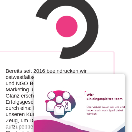
Bereits seit 2016 beeindrucken wir
ostwestfälische Kunden aus dem Mittelstand
und NGO-Bereich mit erstklassigem
Marketing und lassen die Brands in neuem
Glanz erscheinen! Unsere
Erfolgsgeschichten schreiben wir vor allem
durch eins: Die enge Zusammenarbeit mit
unseren Kunden. Wir legen uns mächtig ins
Zeug, um Deinen Markenauftritt so richtig
aufzupeppen! Dafür unterstützen wir mit